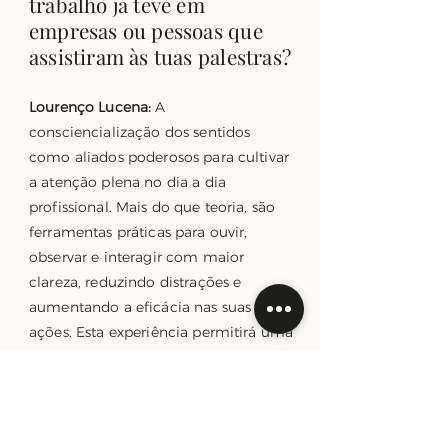
trabalho já teve em
empresas ou pessoas que
assistiram às tuas palestras?
Lourenço Lucena:
A
consciencialização dos sentidos
como aliados poderosos para cultivar
a atenção plena no dia a dia
profissional. Mais do que teoria, são
ferramentas práticas para ouvir,
observar e interagir com maior
clareza, reduzindo distrações e
aumentando a eficácia nas suas
ações. Esta experiência permitirá uma
mudança de perspetiva: compreender
que estar verdadeiramente presente
não é apenas um estado mental, mas
uma competência treinável que