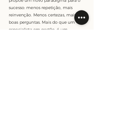
propõe um novo paradigma para o
sucesso: menos repetição, mais
reinvenção. Menos certezas, mais
boas perguntas. Mais do que um
especialista em gestão, é um
arquitecto de consciência estratégica
— e um nome essencial para líderes e
organizações que não se contentam
com o que sabem, mas desejam
expandir o que são.